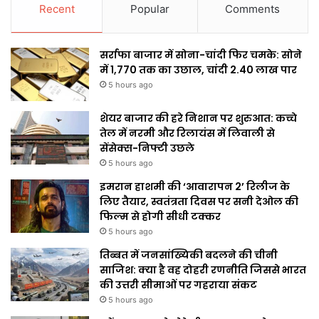
Recent
Popular
Comments
सर्राफा बाजार में सोना-चांदी फिर चमके: सोने
में ₹1,770 तक का उछाल, चांदी ₹2.40 लाख पार
5 hours ago
शेयर बाजार की हरे निशान पर शुरुआत: कच्चे
तेल में नरमी और रिलायंस में लिवाली से
सेंसेक्स-निफ्टी उछले
5 hours ago
इमरान हाशमी की ‘आवारापन 2’ रिलीज के
लिए तैयार, स्वतंत्रता दिवस पर सनी देओल की
फिल्म से होगी सीधी टक्कर
5 hours ago
तिब्बत में जनसांख्यिकी बदलने की चीनी
साजिश: क्या है वह दोहरी रणनीति जिससे भारत
की उत्तरी सीमाओं पर गहराया संकट
5 hours ago