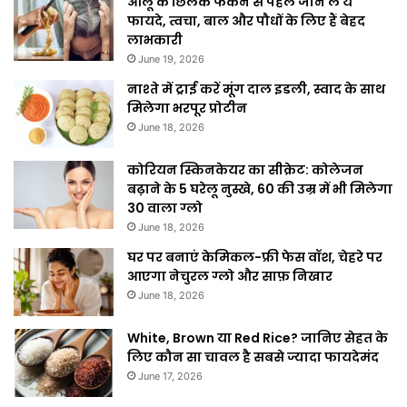
आलू के छिलके फेंकने से पहले जान लें ये
फायदे, त्वचा, बाल और पौधों के लिए हैं बेहद
लाभकारी
June 19, 2026
नाश्ते में ट्राई करें मूंग दाल इडली, स्वाद के साथ
मिलेगा भरपूर प्रोटीन
June 18, 2026
कोरियन स्किनकेयर का सीक्रेट: कोलेजन
बढ़ाने के 5 घरेलू नुस्खे, 60 की उम्र में भी मिलेगा
30 वाला ग्लो
June 18, 2026
घर पर बनाएं केमिकल-फ्री फेस वॉश, चेहरे पर
आएगा नेचुरल ग्लो और साफ़ निखार
June 18, 2026
White, Brown या Red Rice? जानिए सेहत के
लिए कौन सा चावल है सबसे ज्यादा फायदेमंद
June 17, 2026