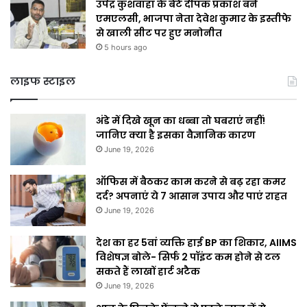
उपेंद्र कुशवाहा के बेटे दीपक प्रकाश बने
एमएलसी, भाजपा नेता देवेश कुमार के इस्तीफे
से खाली सीट पर हुए मनोनीत
5 hours ago
लाइफ स्टाइल
अंडे में दिखे खून का धब्बा तो घबराएं नहीं!
जानिए क्या है इसका वैज्ञानिक कारण
June 19, 2026
ऑफिस में बैठकर काम करने से बढ़ रहा कमर
दर्द? अपनाएं ये 7 आसान उपाय और पाएं राहत
June 19, 2026
देश का हर 5वां व्यक्ति हाई BP का शिकार, AIIMS
विशेषज्ञ बोले- सिर्फ 2 पॉइंट कम होने से टल
सकते हैं लाखों हार्ट अटैक
June 19, 2026