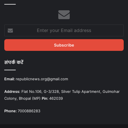
Enter
your
Email
address
संपर्क करें
Email:
republicnews.org@gmail.com
Address:
Flat No.106, G-3/328, Silver Tulip Apartment, Gulmohar
Colony, Bhopal (MP)
Pin:
462039
Phone:
7000886283