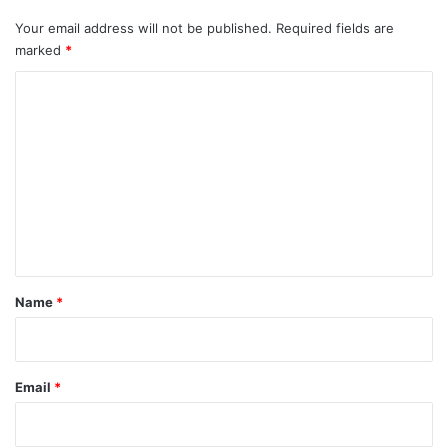
Your email address will not be published.
Required fields are
marked
*
C
o
m
m
e
n
t
*
Name
*
Email
*