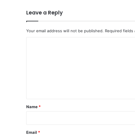
Leave a Reply
Your email address will not be published.
Required fields
C
o
m
m
e
n
t
*
Name
*
Email
*