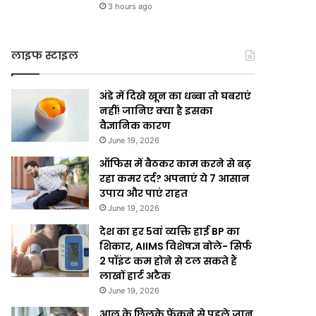
3 hours ago
लाइफ स्टाइल
अंडे में दिखे खून का धब्बा तो घबराएं
नहीं! जानिए क्या है इसका
वैज्ञानिक कारण
June 19, 2026
ऑफिस में बैठकर काम करने से बढ़
रहा कमर दर्द? अपनाएं ये 7 आसान
उपाय और पाएं राहत
June 19, 2026
देश का हर 5वां व्यक्ति हाई BP का
शिकार, AIIMS विशेषज्ञ बोले- सिर्फ
2 पॉइंट कम होने से टल सकते हैं
लाखों हार्ट अटैक
June 19, 2026
आलू के छिलके फेंकने से पहले जान