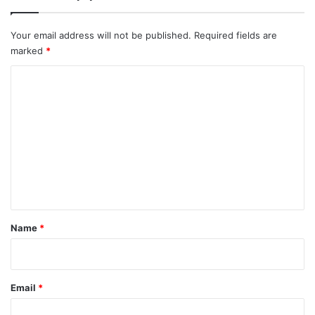
Your email address will not be published.
Required fields are
marked
*
C
o
m
m
e
n
t
*
Name
*
Email
*