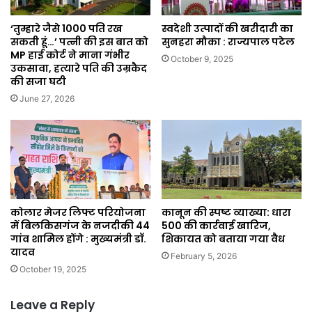
‘तुम्हारे जैसे 1000 पति रख
स्वदेशी उत्पादों की खरीदारी का
सकती हूं…’ पत्नी की इस बात को
सुनहरा मौका : राज्यपाल पटेल
MP हाई कोर्ट ने माना गंभीर
October 9, 2025
उकसावा, हत्यारे पति की उम्रकैद
की सजा घटी
June 27, 2026
कोलार मेजर लिफ्ट परियोजना
कानून की स्पष्ट व्याख्या: धारा
में बिलकिसगंज के नजदीकी 44
500 की कार्रवाई खारिज,
गांव शामिल होंगे : मुख्यमंत्री डॉ.
शिकायत को बताया गया वैध
यादव
February 5, 2026
October 19, 2025
Leave a Reply