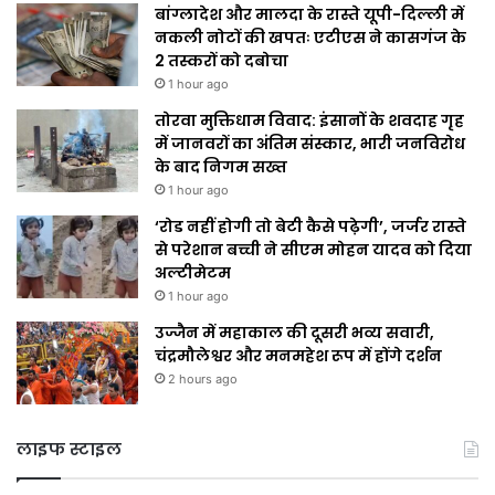
बांग्लादेश और मालदा के रास्ते यूपी-दिल्ली में
नकली नोटों की खपतः एटीएस ने कासगंज के
2 तस्करों को दबोचा
1 hour ago
तोरवा मुक्तिधाम विवाद: इंसानों के शवदाह गृह
में जानवरों का अंतिम संस्कार, भारी जनविरोध
के बाद निगम सख्त
1 hour ago
‘रोड नहीं होगी तो बेटी कैसे पढ़ेगी’, जर्जर रास्ते
से परेशान बच्ची ने सीएम मोहन यादव को दिया
अल्टीमेटम
1 hour ago
उज्जैन में महाकाल की दूसरी भव्य सवारी,
चंद्रमौलेश्वर और मनमहेश रूप में होंगे दर्शन
2 hours ago
लाइफ स्टाइल