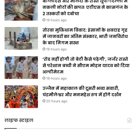
बांग्लादेश और मालदा के रास्ते यूपी-दिल्ली में
नकली नोटों की खपतः एटीएस ने कासगंज के
2 तस्करों को दबोचा
19 hours ago
तोरवा मुक्तिधाम विवाद: इंसानों के शवदाह गृह
में जानवरों का अंतिम संस्कार, भारी जनविरोध
के बाद निगम सख्त
19 hours ago
‘रोड नहीं होगी तो बेटी कैसे पढ़ेगी’, जर्जर रास्ते
से परेशान बच्ची ने सीएम मोहन यादव को दिया
अल्टीमेटम
19 hours ago
उज्जैन में महाकाल की दूसरी भव्य सवारी,
चंद्रमौलेश्वर और मनमहेश रूप में होंगे दर्शन
20 hours ago
लाइफ स्टाइल