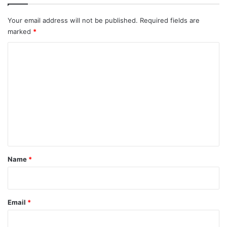
Your email address will not be published.
Required fields are
marked
*
C
o
m
m
e
n
t
*
Name
*
Email
*