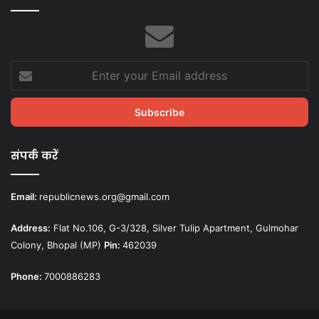
Enter
your
Email
address
संपर्क करें
Email:
republicnews.org@gmail.com
Address:
Flat No.106, G-3/328, Silver Tulip Apartment, Gulmohar
Colony, Bhopal (MP)
Pin:
462039
Phone:
7000886283