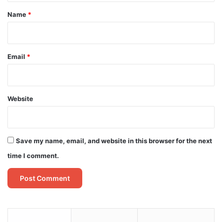
*
Name
*
Email
*
Website
Save my name, email, and website in this browser for the next
time I comment.