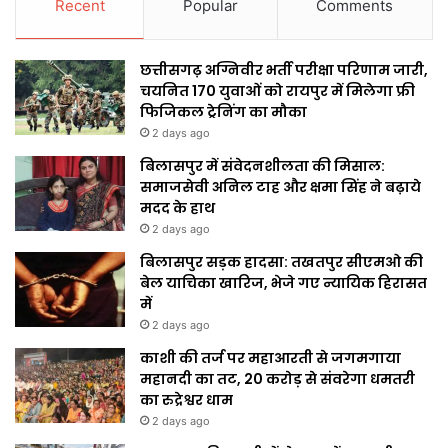
Recent
Popular
Comments
छत्तीसगढ़ अग्निवीर भर्ती परीक्षा परिणाम जारी,
चयनित 170 युवाओं को रायपुर में मिलेगा फ्री
फिजिकल ट्रेनिंग का मौका
2 days ago
बिलासपुर में संवेदनशीलता की मिसाल:
समाजसेवी अनिल टाह और क्षमा सिंह ने बढ़ाये
मदद के हाथ
2 days ago
बिलासपुर सड़क हादसा: तखतपुर सीएमओ की
बेल याचिका खारिज, भेजे गए न्यायिक हिरासत
में
2 days ago
काशी की तर्ज पर महाआरती से जगमगाया
महानदी का तट, ₹20 करोड़ से संवरेगा धमतरी
का रुद्रेश्वर धाम
2 days ago