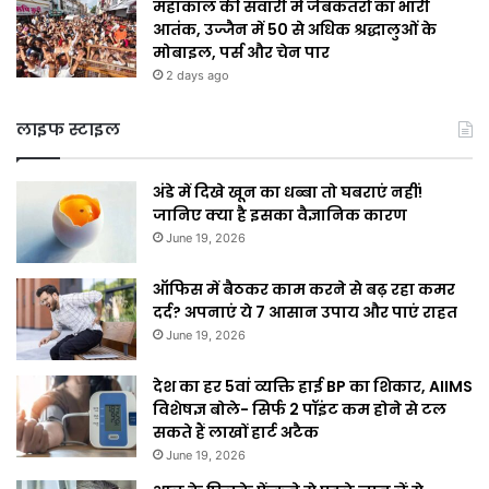
महाकाल की सवारी में जेबकतरों का भारी
आतंक, उज्जैन में 50 से अधिक श्रद्धालुओं के
मोबाइल, पर्स और चेन पार
2 days ago
लाइफ स्टाइल
अंडे में दिखे खून का धब्बा तो घबराएं नहीं!
जानिए क्या है इसका वैज्ञानिक कारण
June 19, 2026
ऑफिस में बैठकर काम करने से बढ़ रहा कमर
दर्द? अपनाएं ये 7 आसान उपाय और पाएं राहत
June 19, 2026
देश का हर 5वां व्यक्ति हाई BP का शिकार, AIIMS
विशेषज्ञ बोले- सिर्फ 2 पॉइंट कम होने से टल
सकते हैं लाखों हार्ट अटैक
June 19, 2026