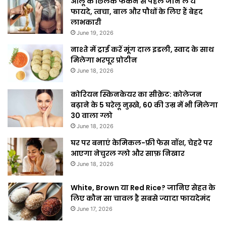
आलू के छिलके फेंकने से पहले जान लें ये
फायदे, त्वचा, बाल और पौधों के लिए हैं बेहद
लाभकारी
June 19, 2026
नाश्ते में ट्राई करें मूंग दाल इडली, स्वाद के साथ
मिलेगा भरपूर प्रोटीन
June 18, 2026
कोरियन स्किनकेयर का सीक्रेट: कोलेजन
बढ़ाने के 5 घरेलू नुस्खे, 60 की उम्र में भी मिलेगा
30 वाला ग्लो
June 18, 2026
घर पर बनाएं केमिकल-फ्री फेस वॉश, चेहरे पर
आएगा नेचुरल ग्लो और साफ़ निखार
June 18, 2026
White, Brown या Red Rice? जानिए सेहत के
लिए कौन सा चावल है सबसे ज्यादा फायदेमंद
June 17, 2026